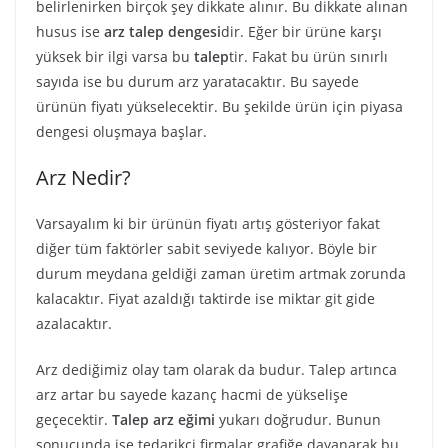
belirlenirken birçok şey dikkate alınır. Bu dikkate alınan
husus ise
arz talep dengesi
dir. Eğer bir ürüne karşı
yüksek bir ilgi varsa bu
talep
tir. Fakat bu ürün sınırlı
sayıda ise bu durum arz yaratacaktır. Bu sayede
ürünün fiyatı yükselecektir. Bu şekilde ürün için piyasa
dengesi oluşmaya başlar.
Arz Nedir?
Varsayalım ki bir ürünün fiyatı artış gösteriyor fakat
diğer tüm faktörler sabit seviyede kalıyor. Böyle bir
durum meydana geldiği zaman üretim artmak zorunda
kalacaktır. Fiyat azaldığı taktirde ise miktar git gide
azalacaktır.
Arz dediğimiz olay tam olarak da budur. Talep artınca
arz artar bu sayede kazanç hacmi de yükselişe
geçecektir.
Talep arz eğimi
yukarı doğrudur. Bunun
sonucunda ise tedarikçi firmalar grafiğe dayanarak bu