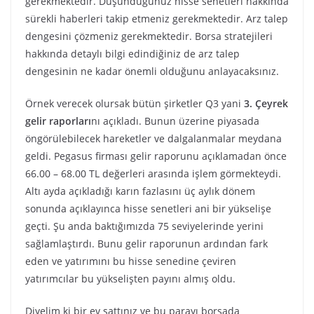
gerekmektedir. Düşündüğünüz hisse senetleri hakkında
sürekli haberleri takip etmeniz gerekmektedir. Arz talep
dengesini çözmeniz gerekmektedir. Borsa stratejileri
hakkında detaylı bilgi edindiğiniz de arz talep
dengesinin ne kadar önemli olduğunu anlayacaksınız.
Örnek verecek olursak bütün şirketler Q3 yani
3. Çeyrek
gelir raporları
nı açıkladı. Bunun üzerine piyasada
öngörülebilecek hareketler ve dalgalanmalar meydana
geldi. Pegasus firması gelir raporunu açıklamadan önce
66.00 – 68.00 TL değerleri arasında işlem görmekteydi.
Altı ayda açıkladığı karın fazlasını üç aylık dönem
sonunda açıklayınca hisse senetleri ani bir yükselişe
geçti. Şu anda baktığımızda 75 seviyelerinde yerini
sağlamlaştırdı. Bunu gelir raporunun ardından fark
eden ve yatırımını bu hisse senedine çeviren
yatırımcılar bu yükselişten payını almış oldu.
Diyelim ki bir ev sattınız ve bu parayı borsada