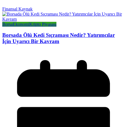
Finansal Kaynak
Borsa
Ekonomi
Kripto Piyasası
Borsada Ölü Kedi Sıçraması Nedir? Yatırımcılar
İçin Uyarıcı Bir Kavram