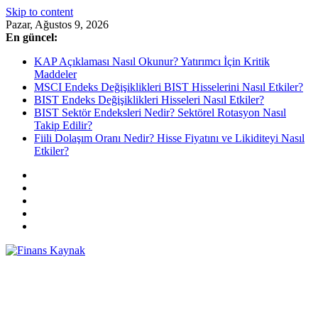
Skip to content
Pazar, Ağustos 9, 2026
En güncel:
KAP Açıklaması Nasıl Okunur? Yatırımcı İçin Kritik
Maddeler
MSCI Endeks Değişiklikleri BIST Hisselerini Nasıl Etkiler?
BIST Endeks Değişiklikleri Hisseleri Nasıl Etkiler?
BIST Sektör Endeksleri Nedir? Sektörel Rotasyon Nasıl
Takip Edilir?
Fiili Dolaşım Oranı Nedir? Hisse Fiyatını ve Likiditeyi Nasıl
Etkiler?