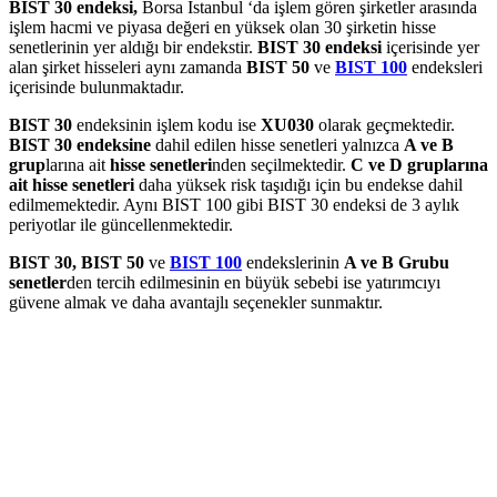
BIST 30 endeksi,
Borsa İstanbul ‘da işlem gören şirketler arasında
işlem hacmi ve piyasa değeri en yüksek olan 30 şirketin hisse
senetlerinin yer aldığı bir endekstir.
BIST 30 endeksi
içerisinde yer
alan şirket hisseleri aynı zamanda
BIST
50
ve
BIST
100
endeksleri
içerisinde bulunmaktadır.
BIST
30
endeksinin işlem kodu ise
XU030
olarak geçmektedir.
BIST
30
endeksine
dahil edilen hisse senetleri yalnızca
A ve B
grup
larına ait
hisse
senetleri
nden seçilmektedir.
C ve D gruplarına
ait hisse senetleri
daha yüksek risk taşıdığı için bu endekse dahil
edilmemektedir. Aynı BIST 100 gibi BIST 30 endeksi de 3 aylık
periyotlar ile güncellenmektedir.
BIST 30, BIST 50
ve
BIST
100
endekslerinin
A ve B Grubu
senetler
den tercih edilmesinin en büyük sebebi ise yatırımcıyı
güvene almak ve daha avantajlı seçenekler sunmaktır.