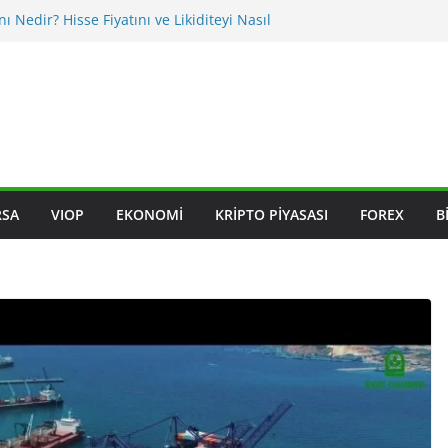
nı Nedir? Hisse Fiyatını ve Likiditeyi Nasıl
asıl Okunur? Yatırımcı İçin Kritik Maddeler
iklikleri BIST Hisselerini Nasıl Etkiler?
iklikleri Hisseleri Nasıl Etkiler?
ksleri Nedir? Sektörel Rotasyon Nasıl Takip
RSA
VIOP
EKONOMI
KRIPTO PIYASASI
FOREX
B