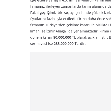
Ege Gübre Sanayii A.Ş.
firması yıllardır tarım al
firmamız ilerleyen zamanlarda tarım alanında da
Fakat geçtiğimiz bir kaç ay içerisinde yüksek kar
fiyatlarını fazlasıyla etkiledi. Firma daha önce s
firmanın Türkiye ‘den çekilme kararı ile birlikte
liman ise İzmir Aliağa ‘ da yer almaktadır. Firm
dönem karını
80.000.000
TL olarak açıklamıştır.
sermayesi ise
283.000.000 TL
‘dir.