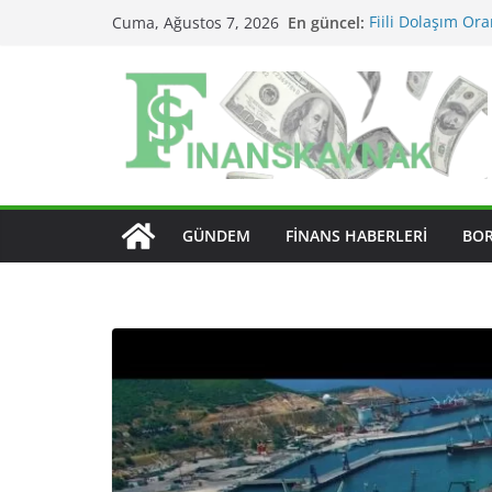
Skip
En güncel:
Fiili Dolaşım Ora
Cuma, Ağustos 7, 2026
to
Etkiler?
KAP Açıklaması N
content
MSCI Endeks Değiş
BIST Endeks Değiş
BIST Sektör Ende
Edilir?
GÜNDEM
FINANS HABERLERI
BO