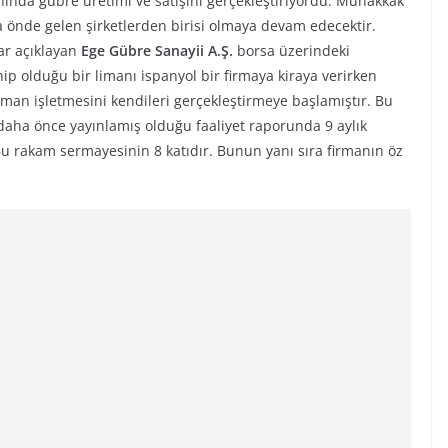
anında gübre üretimi ve satışını gerçekleştiriyordu. Muhakkak
 önde gelen şirketlerden birisi olmaya devam edecektir.
lar açıklayan
Ege Gübre Sanayii A.Ş.
borsa üzerindeki
ahip olduğu bir limanı ispanyol bir firmaya kiraya verirken
 Liman işletmesini kendileri gerçekleştirmeye başlamıştır. Bu
a daha önce yayınlamış olduğu faaliyet raporunda 9 aylık
 Bu rakam sermayesinin 8 katıdır. Bunun yanı sıra firmanın öz