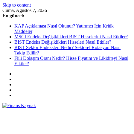
Skip to content
Cuma, Ağustos 7, 2026
En güncel:
KAP Açıklaması Nasıl Okunur? Yatırımcı İçin Kritik
Maddeler
MSCI Endeks Değişiklikleri BIST Hisselerini Nasıl Etkiler?
BIST Endeks Değişiklikleri Hisseleri Nasıl Etkiler?
BIST Sektör Endeksleri Nedir? Sektörel Rotasyon Nasıl
Takip Edilir?
Fiili Dolaşım Oranı Nedir? Hisse Fiyatını ve Likiditeyi Nasıl
Etkiler?