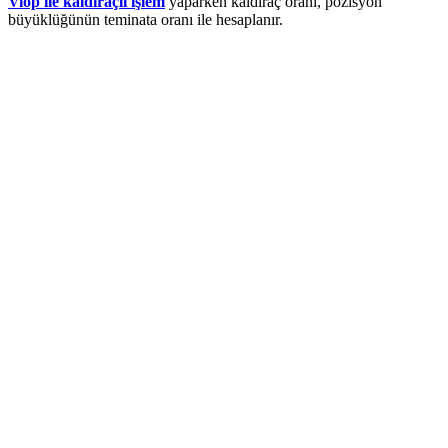
Viop ile kaldıraçlı işlem
yaparken kaldıraç oranı, pozisyon
büyüklüğünün teminata oranı ile hesaplanır.