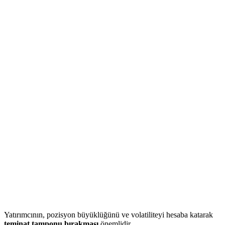
Yatırımcının, pozisyon büyüklüğünü ve volatiliteyi hesaba katarak
teminat tamponu bırakması
önemlidir.