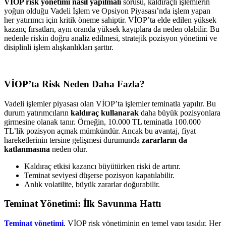
VİOP risk yönetimi nasıl yapılmalı
sorusu, kaldıraçlı işlemlerin
yoğun olduğu Vadeli İşlem ve Opsiyon Piyasası’nda işlem yapan
her yatırımcı için kritik öneme sahiptir. VİOP’ta elde edilen yüksek
kazanç fırsatları, aynı oranda yüksek kayıplara da neden olabilir. Bu
nedenle riskin doğru analiz edilmesi, stratejik pozisyon yönetimi ve
disiplinli işlem alışkanlıkları şarttır.
VİOP’ta Risk Neden Daha Fazla?
Vadeli işlemler piyasası olan VİOP’ta işlemler teminatla yapılır. Bu
durum yatırımcıların
kaldıraç kullanarak
daha büyük pozisyonlara
girmesine olanak tanır. Örneğin, 10.000 TL teminatla 100.000
TL’lik pozisyon açmak mümkündür. Ancak bu avantaj, fiyat
hareketlerinin tersine gelişmesi durumunda
zararların da
katlanmasına
neden olur.
Kaldıraç etkisi kazancı büyütürken riski de artırır.
Teminat seviyesi düşerse pozisyon kapatılabilir.
Anlık volatilite, büyük zararlar doğurabilir.
Teminat Yönetimi: İlk Savunma Hattı
Teminat yönetimi
, VİOP risk yönetiminin en temel yapı taşıdır. Her