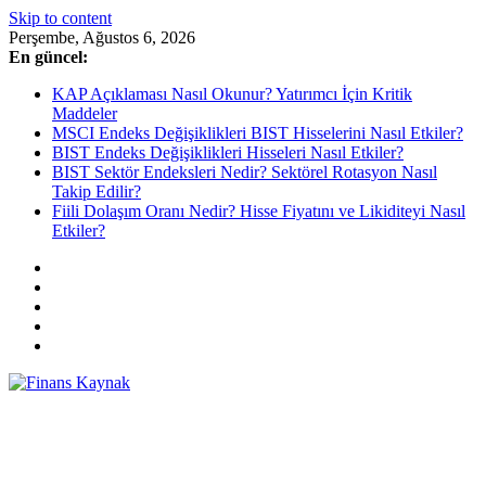
Skip to content
Perşembe, Ağustos 6, 2026
En güncel:
KAP Açıklaması Nasıl Okunur? Yatırımcı İçin Kritik
Maddeler
MSCI Endeks Değişiklikleri BIST Hisselerini Nasıl Etkiler?
BIST Endeks Değişiklikleri Hisseleri Nasıl Etkiler?
BIST Sektör Endeksleri Nedir? Sektörel Rotasyon Nasıl
Takip Edilir?
Fiili Dolaşım Oranı Nedir? Hisse Fiyatını ve Likiditeyi Nasıl
Etkiler?