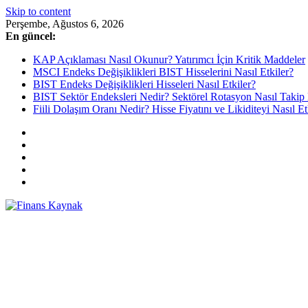
Skip to content
Perşembe, Ağustos 6, 2026
En güncel:
KAP Açıklaması Nasıl Okunur? Yatırımcı İçin Kritik Maddeler
MSCI Endeks Değişiklikleri BIST Hisselerini Nasıl Etkiler?
BIST Endeks Değişiklikleri Hisseleri Nasıl Etkiler?
BIST Sektör Endeksleri Nedir? Sektörel Rotasyon Nasıl Takip 
Fiili Dolaşım Oranı Nedir? Hisse Fiyatını ve Likiditeyi Nasıl Et