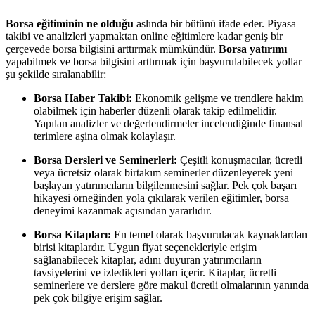
Borsa eğitiminin ne olduğu
aslında bir bütünü ifade eder. Piyasa
takibi ve analizleri yapmaktan online eğitimlere kadar geniş bir
çerçevede borsa bilgisini arttırmak mümkündür.
Borsa yatırımı
yapabilmek ve borsa bilgisini arttırmak için başvurulabilecek yollar
şu şekilde sıralanabilir:
Borsa Haber Takibi:
Ekonomik gelişme ve trendlere hakim
olabilmek için haberler düzenli olarak takip edilmelidir.
Yapılan analizler ve değerlendirmeler incelendiğinde finansal
terimlere aşina olmak kolaylaşır.
Borsa Dersleri ve Seminerleri:
Çeşitli konuşmacılar, ücretli
veya ücretsiz olarak birtakım seminerler düzenleyerek yeni
başlayan yatırımcıların bilgilenmesini sağlar. Pek çok başarı
hikayesi örneğinden yola çıkılarak verilen eğitimler, borsa
deneyimi kazanmak açısından yararlıdır.
Borsa Kitapları:
En temel olarak başvurulacak kaynaklardan
birisi kitaplardır. Uygun fiyat seçenekleriyle erişim
sağlanabilecek kitaplar, adını duyuran yatırımcıların
tavsiyelerini ve izledikleri yolları içerir. Kitaplar, ücretli
seminerlere ve derslere göre makul ücretli olmalarının yanında
pek çok bilgiye erişim sağlar.