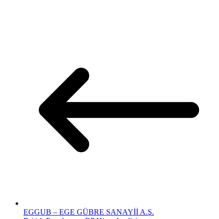
EGGUB – EGE GÜBRE SANAYİİ A.Ş.