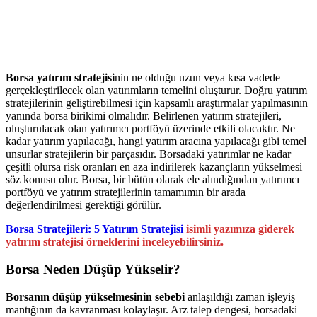
Borsa yatırım stratejisi
nin ne olduğu uzun veya kısa vadede
gerçekleştirilecek olan yatırımların temelini oluşturur. Doğru yatırım
stratejilerinin geliştirebilmesi için kapsamlı araştırmalar yapılmasının
yanında borsa birikimi olmalıdır. Belirlenen yatırım stratejileri,
oluşturulacak olan yatırımcı portföyü üzerinde etkili olacaktır. Ne
kadar yatırım yapılacağı, hangi yatırım aracına yapılacağı gibi temel
unsurlar stratejilerin bir parçasıdır. Borsadaki yatırımlar ne kadar
çeşitli olursa risk oranları en aza indirilerek kazançların yükselmesi
söz konusu olur. Borsa, bir bütün olarak ele alındığından yatırımcı
portföyü ve yatırım stratejilerinin tamamımın bir arada
değerlendirilmesi gerektiği görülür.
Borsa Stratejileri: 5 Yatırım Stratejisi
isimli yazımıza giderek
yatırım stratejisi örneklerini inceleyebilirsiniz.
Borsa Neden Düşüp Yükselir?
Borsanın düşüp yükselmesinin sebebi
anlaşıldığı zaman işleyiş
mantığının da kavranması kolaylaşır. Arz talep dengesi, borsadaki