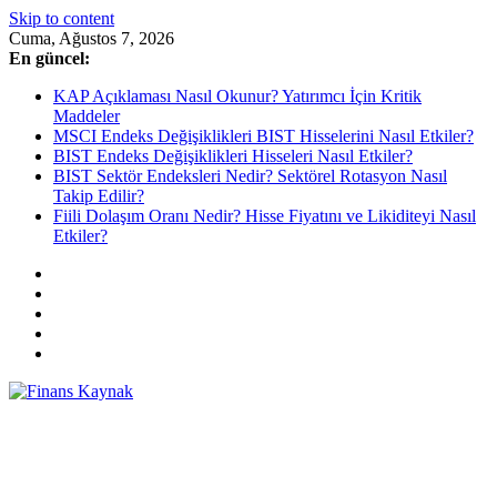
Skip to content
Cuma, Ağustos 7, 2026
En güncel:
KAP Açıklaması Nasıl Okunur? Yatırımcı İçin Kritik
Maddeler
MSCI Endeks Değişiklikleri BIST Hisselerini Nasıl Etkiler?
BIST Endeks Değişiklikleri Hisseleri Nasıl Etkiler?
BIST Sektör Endeksleri Nedir? Sektörel Rotasyon Nasıl
Takip Edilir?
Fiili Dolaşım Oranı Nedir? Hisse Fiyatını ve Likiditeyi Nasıl
Etkiler?