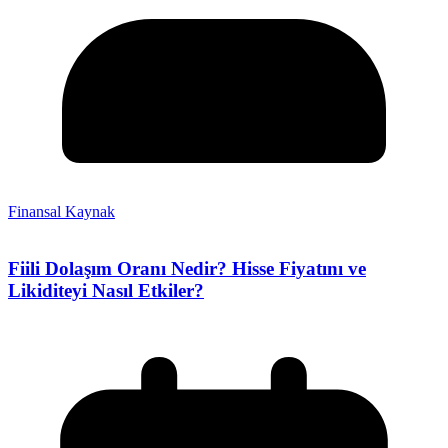
Finansal Kaynak
Fiili Dolaşım Oranı Nedir? Hisse Fiyatını ve
Likiditeyi Nasıl Etkiler?