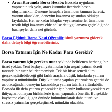
Aracı Kurumda Borsa Hesabı:
Borsada uygulama
yapmanın tek yolu, aracı kurumlar üzerinde hesap
oluşturmaktır. Deneme hesapları üzerinden tanınan ücretsiz
yatırım olanakları, deneyim kazanma açısından oldukça
faydalıdır. Her ne kadar kitaplar veya seminerler üzerinden
teorik bilgi kazanımı elde edilse de uygulamaya geçirildiğinde
bazı şeyler daha net görünür.
Borsa Eğitimi: Borsa Nasıl Öğrenilir
isimli yazımıza giderek
daha detaylı bilgi öğrenebilirsiniz.
Borsa Yatırımı İçin Ne Kadar Para Gerekir?
Borsa yatırımı için gereken tutar
şeklinde belirlenen herhangi bir
ücret yoktur. Yeni başlayan yatırımcılar için asgari yatırım ücreti
tarzında bir tutar belirlenmemiştir. Tek bir hisse senedi alımı
gerçekleştirilebileceği gibi farklı araçlara düşük tutarlarda yatırım
yapılması mümkündür. Düşük tutarda yapılan yatırımların getirisi de
az olacağından deneyim kazandıkça yatırım tutarları arttırılabilir.
Borsada ilk defa yatırım yapacaklar için henüz kullanmayacakları ve
ihtiyaçları olmayan birikimlerle işlem yapmaları önerilir. Bu şekilde
kaybetme olasılığı göz önünde bulundurularak daha tutarlı ve
stressiz yatırımlar gerçekeştirmek mümkün olacaktır.