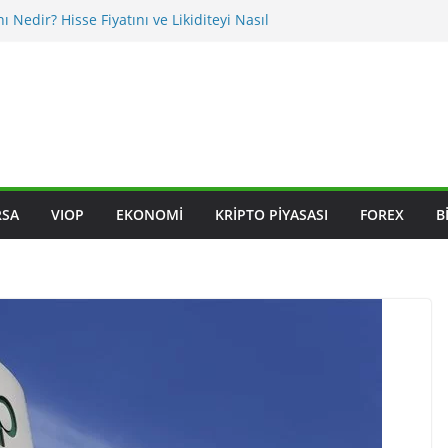
ı Nedir? Hisse Fiyatını ve Likiditeyi Nasıl
asıl Okunur? Yatırımcı İçin Kritik Maddeler
iklikleri BIST Hisselerini Nasıl Etkiler?
klikleri Hisseleri Nasıl Etkiler?
ksleri Nedir? Sektörel Rotasyon Nasıl Takip
RSA
VIOP
EKONOMI
KRIPTO PIYASASI
FOREX
B