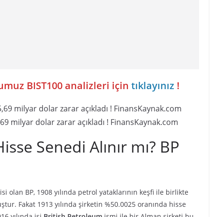
muz BIST100 analizleri için
tıklayınız
!
,69 milyar dolar zarar açıkladı ! FinansKaynak.com
Hisse Senedi Alınır mı? BP
 olan BP, 1908 yılında petrol yataklarının keşfi ile birlikte
ştur. Fakat 1913 yılında şirketin %50.0025 oranında hisse
16 yılında isi
British Petroleum
ismi ile bir Alman şirketi bu