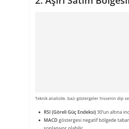
2. Aşırı Satım Bölgesi
Teknik analizde, bazı göstergeler hissenin dip sevi
RSI (Göreli Güç Endeksi)
30’un altına ind
MACD
göstergesi negatif bölgede taban
sonlanıyor olabilir.