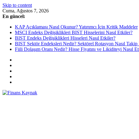
Skip to content
Cuma, Ağustos 7, 2026
En güncel:
KAP Açıklaması Nasıl Okunur? Yatırımcı İçin Kritik Maddeler
MSCI Endeks Değişiklikleri BIST Hisselerini Nasıl Etkiler?
BIST Endeks Değişiklikleri Hisseleri Nasıl Etkiler?
BIST Sektör Endeksleri Nedir? Sektörel Rotasyon Nasıl Takip 
Fiili Dolaşım Oranı Nedir? Hisse Fiyatını ve Likiditeyi Nasıl Et