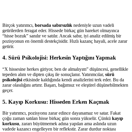
Birçok yatırımcı,
borsada sabırsızlık
nedeniyle uzun vadeli
getirilerden feragat eder. Hissede birkaç gün hareket olmayınca
“hisse bozuk” sanılır ve satılır. Ancak sabır, iyi analiz edilmiş bir
pozisyonun en önemli destekçisidir. Hızlı kazanç hayali, acele zarar
getirir.
4.
Sürü Psikolojisi: Herkesin Yaptığını Yapmak
“X hissesine herkes giriyor, ben de almalıyım” düşüncesi, genellikle
tepeden alım ve dipten çıkış ile sonuçlanır. Yatırımcılar,
sürü
psikolojisi
etkisinde kaldığında kendi analizlerini terk eder. Bu da
zarar olasılığını artırır. Başarı, bağımsız ve eleştirel düşünebilmekten
geçer.
5.
Kayıp Korkusu: Hisseden Erken Kaçmak
Bir yatırımcı, pozisyonu zarar edince dayanamaz ve satar. Fakat
çoğu zaman satılan hisse birkaç gün sonra yükselir. Çünkü
kayıp
korkusu
, zararı büyütmemek adına yapılan ama aslında uzun
vadede kazancı engelleyen bir reflekstir. Zarar durdur noktası