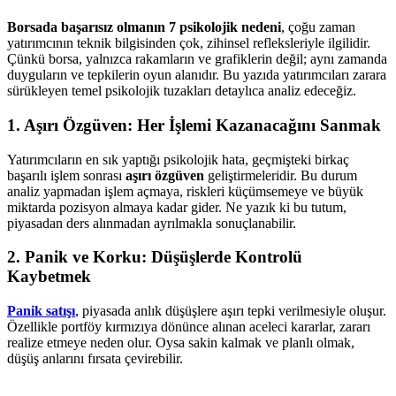
Borsada başarısız olmanın 7 psikolojik nedeni
, çoğu zaman
yatırımcının teknik bilgisinden çok, zihinsel refleksleriyle ilgilidir.
Çünkü borsa, yalnızca rakamların ve grafiklerin değil; aynı zamanda
duyguların ve tepkilerin oyun alanıdır. Bu yazıda yatırımcıları zarara
sürükleyen temel psikolojik tuzakları detaylıca analiz edeceğiz.
1.
Aşırı Özgüven: Her İşlemi Kazanacağını Sanmak
Yatırımcıların en sık yaptığı psikolojik hata, geçmişteki birkaç
başarılı işlem sonrası
aşırı özgüven
geliştirmeleridir. Bu durum
analiz yapmadan işlem açmaya, riskleri küçümsemeye ve büyük
miktarda pozisyon almaya kadar gider. Ne yazık ki bu tutum,
piyasadan ders alınmadan ayrılmakla sonuçlanabilir.
2.
Panik ve Korku: Düşüşlerde Kontrolü
Kaybetmek
Panik satışı
, piyasada anlık düşüşlere aşırı tepki verilmesiyle oluşur.
Özellikle portföy kırmızıya dönünce alınan aceleci kararlar, zararı
realize etmeye neden olur. Oysa sakin kalmak ve planlı olmak,
düşüş anlarını fırsata çevirebilir.