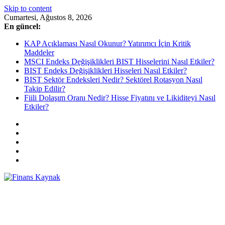
Skip to content
Cumartesi, Ağustos 8, 2026
En güncel:
KAP Açıklaması Nasıl Okunur? Yatırımcı İçin Kritik
Maddeler
MSCI Endeks Değişiklikleri BIST Hisselerini Nasıl Etkiler?
BIST Endeks Değişiklikleri Hisseleri Nasıl Etkiler?
BIST Sektör Endeksleri Nedir? Sektörel Rotasyon Nasıl
Takip Edilir?
Fiili Dolaşım Oranı Nedir? Hisse Fiyatını ve Likiditeyi Nasıl
Etkiler?