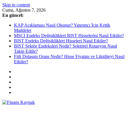
Skip to content
Cuma, Ağustos 7, 2026
En güncel:
KAP Açıklaması Nasıl Okunur? Yatırımcı İçin Kritik
Maddeler
MSCI Endeks Değişiklikleri BIST Hisselerini Nasıl Etkiler?
BIST Endeks Değişiklikleri Hisseleri Nasıl Etkiler?
BIST Sektör Endeksleri Nedir? Sektörel Rotasyon Nasıl
Takip Edilir?
Fiili Dolaşım Oranı Nedir? Hisse Fiyatını ve Likiditeyi Nasıl
Etkiler?