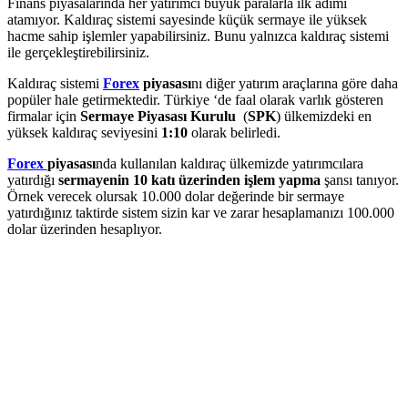
Finans piyasalarında her yatırımcı büyük paralarla ilk adımı
atamıyor. Kaldıraç sistemi sayesinde küçük sermaye ile yüksek
hacme sahip işlemler yapabilirsiniz. Bunu yalnızca kaldıraç sistemi
ile gerçekleştirebilirsiniz.
Kaldıraç sistemi
Forex
piyasası
nı diğer yatırım araçlarına göre daha
popüler hale getirmektedir. Türkiye ‘de faal olarak varlık gösteren
firmalar için
Sermaye Piyasası Kurulu
(
SPK
) ülkemizdeki en
yüksek kaldıraç seviyesini
1:10
olarak belirledi.
Forex
piyasası
nda kullanılan kaldıraç ülkemizde yatırımcılara
yatırdığı
sermayenin 10 katı üzerinden işlem yapma
şansı tanıyor.
Örnek verecek olursak 10.000 dolar değerinde bir sermaye
yatırdığınız taktirde sistem sizin kar ve zarar hesaplamanızı 100.000
dolar üzerinden hesaplıyor.