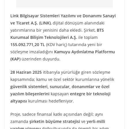
Link Bilgisayar Sistemleri Yazılımı ve Donanımı Sanayi
ve Ticaret A.Ş. (LINK)
, dijital dönüşüm alanındaki
yatırımlarına bir yenisini daha ekledi. Şirket,
BTS
Kurumsal Bilişim Teknolojileri A.Ş.
ile toplam
155.092.771,20 TL
(KDV hariç) tutarında yeni bir
sözleşme imzaladığını
Kamuyu Aydınlatma Platformu
(KAP)
üzerinden duyurdu.
28 Haziran 2025
itibarıyla yürürlüğe giren sözleşme
kapsamında; kamu ve özel sektör kurumlarına yönelik
güvenlik sistemleri, sunucular, donanımlar ve özel
yazılım bileşenlerini
kapsayan
entegre bir teknoloji
altyapısı
kurulması hedefleniyor.
Proje, sadece finansal katkı açısından değil; aynı
zamanda
şirketin büyüme stratejisi
ve
yerli-milli
yazılım vizyonu
doğrultusunda da önemli bir adım