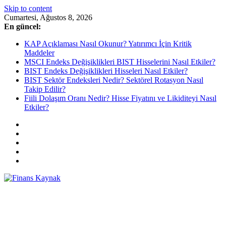
Skip to content
Cumartesi, Ağustos 8, 2026
En güncel:
KAP Açıklaması Nasıl Okunur? Yatırımcı İçin Kritik
Maddeler
MSCI Endeks Değişiklikleri BIST Hisselerini Nasıl Etkiler?
BIST Endeks Değişiklikleri Hisseleri Nasıl Etkiler?
BIST Sektör Endeksleri Nedir? Sektörel Rotasyon Nasıl
Takip Edilir?
Fiili Dolaşım Oranı Nedir? Hisse Fiyatını ve Likiditeyi Nasıl
Etkiler?