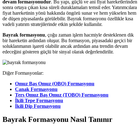
devam formasyonudur
. Bu yapı, güçlü ve ani fiyat hareketlerinden
sonra ortaya çıkan kısa süreli duraklamaları temsil eder. Yatırımcılara
fiyat hareketinin yönü hakkında öngörü sunar ve hem yükselen hem
de düşen piyasalarda görülebilir. Bayrak formasyonu özellikle kısa
vadeli yatırım stratejilerinde etkin şekilde kullanılır.
Bayrak formasyonu
, çoğu zaman işlem hacmiyle desteklenen dik
bir hareketin ardından oluşur. Bu formasyon, piyasadaki geçici bir
soluklanmanın işareti olabilir ancak ardından ana trendin devam
edeceğini gösteren güçlü bir sinyal olarak değerlendirilir.
Diğer Formasyonlar:
Omuz Baş Omuz (OBO) Formasyonu
Çanak Formasyonu
Ters Omuz Baş Omuz (TOBO) Formasyonu
İkili Tepe Formasyonu
İkili Dip Formasyonu
Bayrak Formasyonu Nasıl Tanınır