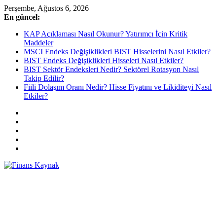
Skip
Perşembe, Ağustos 6, 2026
to
En güncel:
content
KAP Açıklaması Nasıl Okunur? Yatırımcı İçin Kritik
Maddeler
MSCI Endeks Değişiklikleri BIST Hisselerini Nasıl Etkiler?
BIST Endeks Değişiklikleri Hisseleri Nasıl Etkiler?
BIST Sektör Endeksleri Nedir? Sektörel Rotasyon Nasıl
Takip Edilir?
Fiili Dolaşım Oranı Nedir? Hisse Fiyatını ve Likiditeyi Nasıl
Etkiler?