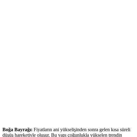
Boğa Bayrağı:
Fiyatların ani yükselişinden sonra gelen kısa süreli
düşüş hareketiyle oluşur. Bu yapı çoğunlukla yükselen trendin