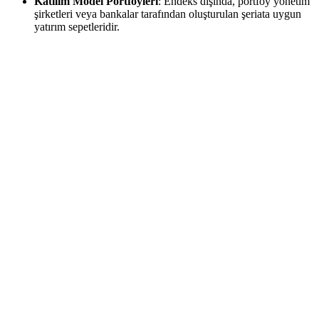
Katılım Model Portföyleri
: Endeks dışında, portföy yönetim
şirketleri veya bankalar tarafından oluşturulan şeriata uygun
yatırım sepetleridir.