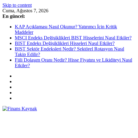
Skip to content
Cuma, Ağustos 7, 2026
En güncel:
KAP Açıklaması Nasıl Okunur? Yatırımcı İçin Kritik
Maddeler
MSCI Endeks Değişiklikleri BIST Hisselerini Nasıl Etkiler?
BIST Endeks Değişiklikleri Hisseleri Nasıl Etkiler?
BIST Sektör Endeksleri Nedir? Sektörel Rotasyon Nasıl
Takip Edilir?
Fiili Dolaşım Oranı Nedir? Hisse Fiyatını ve Likiditeyi Nasıl
Etkiler?