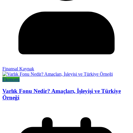
Finansal Kaynak
Ekonomi
Varlık Fonu Nedir? Amaçları, İşleyişi ve Türkiye
Örneği