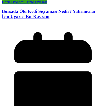
Borsa
Ekonomi
Kripto Piyasası
Borsada Ölü Kedi Sıçraması Nedir? Yatırımcılar
İçin Uyarıcı Bir Kavram