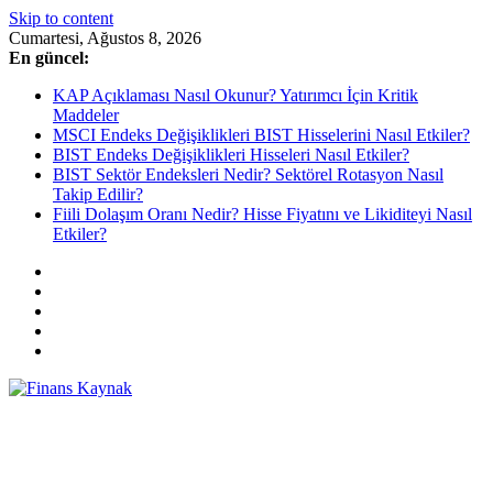
Skip to content
Cumartesi, Ağustos 8, 2026
En güncel:
KAP Açıklaması Nasıl Okunur? Yatırımcı İçin Kritik
Maddeler
MSCI Endeks Değişiklikleri BIST Hisselerini Nasıl Etkiler?
BIST Endeks Değişiklikleri Hisseleri Nasıl Etkiler?
BIST Sektör Endeksleri Nedir? Sektörel Rotasyon Nasıl
Takip Edilir?
Fiili Dolaşım Oranı Nedir? Hisse Fiyatını ve Likiditeyi Nasıl
Etkiler?