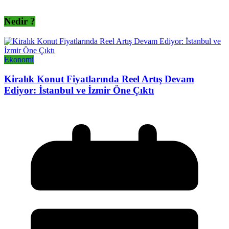
Nedir ?
Ekonomi
Kiralık Konut Fiyatlarında Reel Artış Devam
Ediyor: İstanbul ve İzmir Öne Çıktı