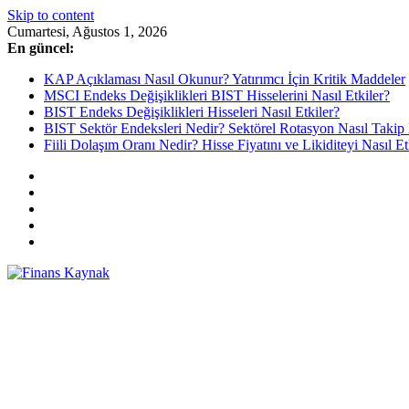
Skip to content
Cumartesi, Ağustos 1, 2026
En güncel:
KAP Açıklaması Nasıl Okunur? Yatırımcı İçin Kritik Maddeler
MSCI Endeks Değişiklikleri BIST Hisselerini Nasıl Etkiler?
BIST Endeks Değişiklikleri Hisseleri Nasıl Etkiler?
BIST Sektör Endeksleri Nedir? Sektörel Rotasyon Nasıl Takip 
Fiili Dolaşım Oranı Nedir? Hisse Fiyatını ve Likiditeyi Nasıl Et