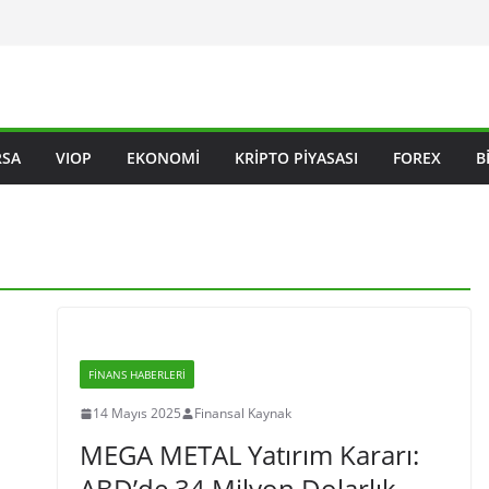
RSA
VIOP
EKONOMI
KRIPTO PIYASASI
FOREX
B
FINANS HABERLERI
14 Mayıs 2025
Finansal Kaynak
MEGA METAL Yatırım Kararı:
ABD’de 34 Milyon Dolarlık