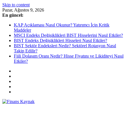
Skip to content
Pazar, Ağustos 9, 2026
En güncel:
KAP Açıklaması Nasıl Okunur? Yatırımcı İçin Kritik
Maddeler
MSCI Endeks Değişiklikleri BIST Hisselerini Nasıl Etkiler?
BIST Endeks Değişiklikleri Hisseleri Nasıl Etkiler?
BIST Sektör Endeksleri Nedir? Sektörel Rotasyon Nasıl
Takip Edilir?
Fiili Dolaşım Oranı Nedir? Hisse Fiyatını ve Likiditeyi Nasıl
Etkiler?