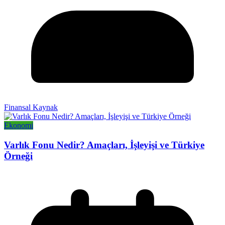
Finansal Kaynak
Ekonomi
Varlık Fonu Nedir? Amaçları, İşleyişi ve Türkiye
Örneği