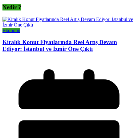
Nedir ?
Ekonomi
Kiralık Konut Fiyatlarında Reel Artış Devam
Ediyor: İstanbul ve İzmir Öne Çıktı