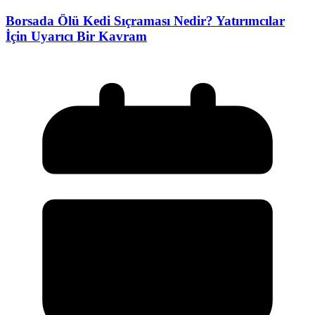
Borsada Ölü Kedi Sıçraması Nedir? Yatırımcılar
İçin Uyarıcı Bir Kavram