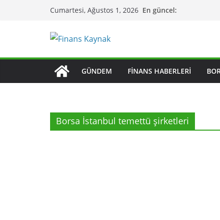
Skip
En güncel:
Cumartesi, Ağustos 1, 2026
to
content
GÜNDEM
FINANS HABERLERI
BO
Borsa İstanbul temettü şirketleri