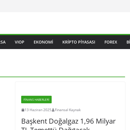
RSA
VIOP
EKONOMI
KRIPTO PIYASASI
FOREX
B
FINANS HABERLERI
13 Haziran 2025
Finansal Kaynak
Başkent Doğalgaz 1,96 Milyar
TL Temettü Dağıtacak