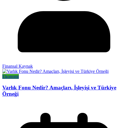
Finansal Kaynak
Ekonomi
Varlık Fonu Nedir? Amaçları, İşleyişi ve Türkiye
Örneği