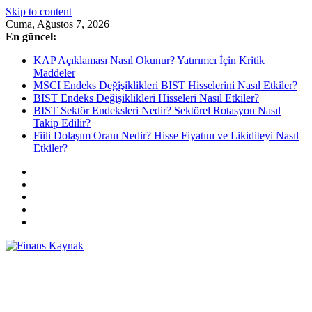
Skip to content
Cuma, Ağustos 7, 2026
En güncel:
KAP Açıklaması Nasıl Okunur? Yatırımcı İçin Kritik
Maddeler
MSCI Endeks Değişiklikleri BIST Hisselerini Nasıl Etkiler?
BIST Endeks Değişiklikleri Hisseleri Nasıl Etkiler?
BIST Sektör Endeksleri Nedir? Sektörel Rotasyon Nasıl
Takip Edilir?
Fiili Dolaşım Oranı Nedir? Hisse Fiyatını ve Likiditeyi Nasıl
Etkiler?