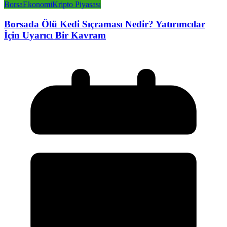
Borsa
Ekonomi
Kripto Piyasası
Borsada Ölü Kedi Sıçraması Nedir? Yatırımcılar
İçin Uyarıcı Bir Kavram