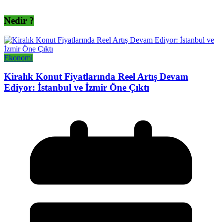
Nedir ?
Ekonomi
Kiralık Konut Fiyatlarında Reel Artış Devam
Ediyor: İstanbul ve İzmir Öne Çıktı