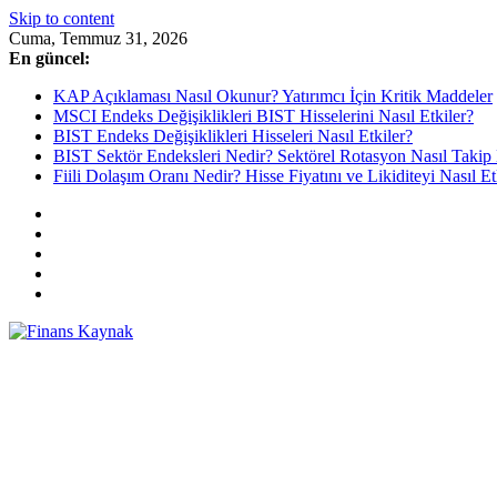
Skip to content
Cuma, Temmuz 31, 2026
En güncel:
KAP Açıklaması Nasıl Okunur? Yatırımcı İçin Kritik Maddeler
MSCI Endeks Değişiklikleri BIST Hisselerini Nasıl Etkiler?
BIST Endeks Değişiklikleri Hisseleri Nasıl Etkiler?
BIST Sektör Endeksleri Nedir? Sektörel Rotasyon Nasıl Takip 
Fiili Dolaşım Oranı Nedir? Hisse Fiyatını ve Likiditeyi Nasıl Et