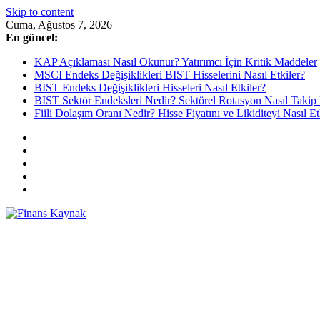
Skip to content
Cuma, Ağustos 7, 2026
En güncel:
KAP Açıklaması Nasıl Okunur? Yatırımcı İçin Kritik Maddeler
MSCI Endeks Değişiklikleri BIST Hisselerini Nasıl Etkiler?
BIST Endeks Değişiklikleri Hisseleri Nasıl Etkiler?
BIST Sektör Endeksleri Nedir? Sektörel Rotasyon Nasıl Takip 
Fiili Dolaşım Oranı Nedir? Hisse Fiyatını ve Likiditeyi Nasıl Et