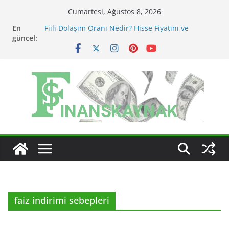
Skip
Cumartesi, Ağustos 8, 2026
to
En
Fiili Dolaşım Oranı Nedir? Hisse Fiyatını ve
content
güncel:
Likiditeyi Nasıl Etkiler?
KAP Açıklaması Nasıl Okunur? Yatırımcı İçin Kritik
Maddeler
MSCI Endeks Değişiklikleri BIST Hisselerini Nasıl
Etkiler?
BIST Endeks Değişiklikleri Hisseleri Nasıl Etkiler?
BIST Sektör Endeksleri Nedir? Sektörel Rotasyon
Nasıl Takip Edilir?
faiz indirimi sebepleri