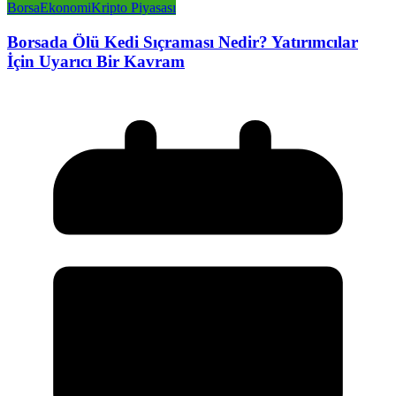
Borsa
Ekonomi
Kripto Piyasası
Borsada Ölü Kedi Sıçraması Nedir? Yatırımcılar
İçin Uyarıcı Bir Kavram