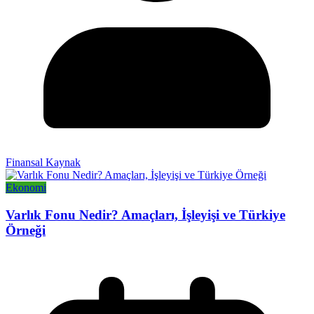
Finansal Kaynak
Ekonomi
Varlık Fonu Nedir? Amaçları, İşleyişi ve Türkiye
Örneği