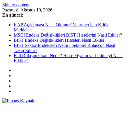
Skip to content
Pazartesi, Ağustos 10, 2026
En güncel:
KAP Açıklaması Nasıl Okunur? Yatırımcı İçin Kritik
Maddeler
MSCI Endeks Değişiklikleri BIST Hisselerini Nasıl Etkiler?
BIST Endeks Değişiklikleri Hisseleri Nasıl Etkiler?
BIST Sektör Endeksleri Nedir? Sektörel Rotasyon Nasıl
Takip Edilir?
Fiili Dolaşım Oranı Nedir? Hisse Fiyatını ve Likiditeyi Nasıl
Etkiler?