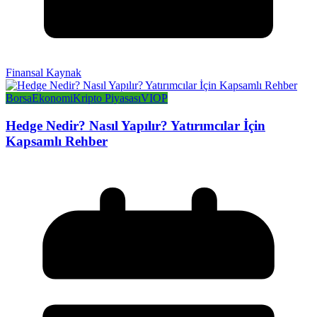
Finansal Kaynak
Borsa
Ekonomi
Kripto Piyasası
VIOP
Hedge Nedir? Nasıl Yapılır? Yatırımcılar İçin
Kapsamlı Rehber