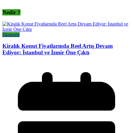
Nedir ?
Ekonomi
Kiralık Konut Fiyatlarında Reel Artış Devam
Ediyor: İstanbul ve İzmir Öne Çıktı