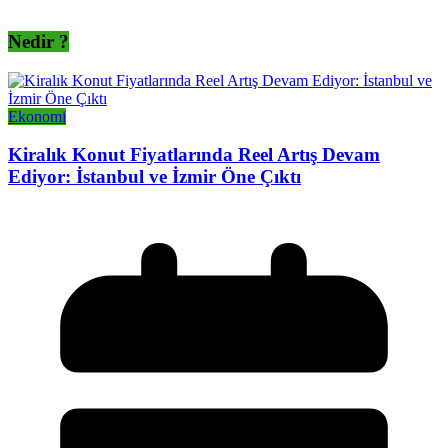
Nedir ?
Ekonomi
Kiralık Konut Fiyatlarında Reel Artış Devam
Ediyor: İstanbul ve İzmir Öne Çıktı