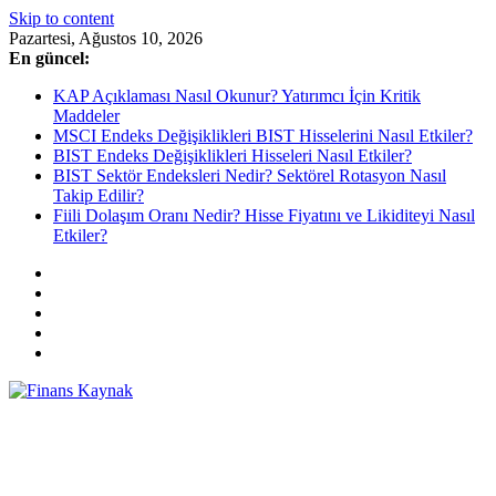
Skip to content
Pazartesi, Ağustos 10, 2026
En güncel:
KAP Açıklaması Nasıl Okunur? Yatırımcı İçin Kritik
Maddeler
MSCI Endeks Değişiklikleri BIST Hisselerini Nasıl Etkiler?
BIST Endeks Değişiklikleri Hisseleri Nasıl Etkiler?
BIST Sektör Endeksleri Nedir? Sektörel Rotasyon Nasıl
Takip Edilir?
Fiili Dolaşım Oranı Nedir? Hisse Fiyatını ve Likiditeyi Nasıl
Etkiler?