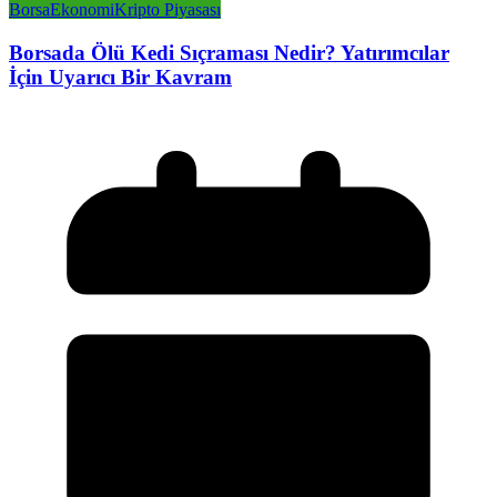
Borsa
Ekonomi
Kripto Piyasası
Borsada Ölü Kedi Sıçraması Nedir? Yatırımcılar
İçin Uyarıcı Bir Kavram