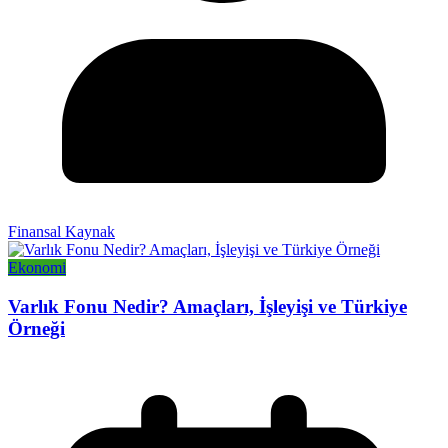
Finansal Kaynak
Ekonomi
Varlık Fonu Nedir? Amaçları, İşleyişi ve Türkiye
Örneği