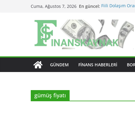
Skip
En güncel:
Fiili Dolaşım Ora
Cuma, Ağustos 7, 2026
to
Etkiler?
KAP Açıklaması N
content
MSCI Endeks Değiş
BIST Endeks Değiş
BIST Sektör Ende
Edilir?
GÜNDEM
FINANS HABERLERI
BO
gümüş fiyatı