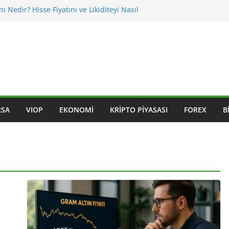
nı Nedir? Hisse Fiyatını ve Likiditeyi Nasıl
asıl Okunur? Yatırımcı İçin Kritik Maddeler
iklikleri BIST Hisselerini Nasıl Etkiler?
iklikleri Hisseleri Nasıl Etkiler?
ksleri Nedir? Sektörel Rotasyon Nasıl Takip
RSA
VIOP
EKONOMI
KRIPTO PIYASASI
FOREX
B