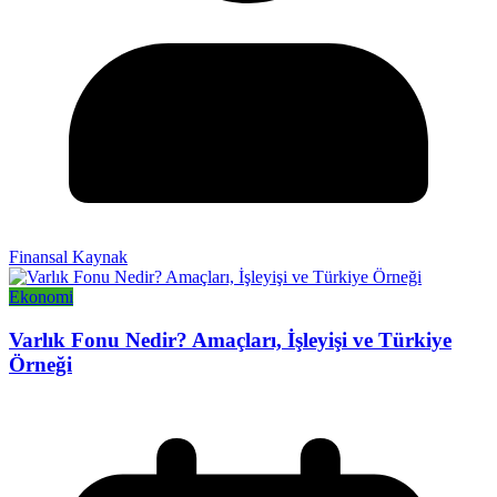
Finansal Kaynak
Ekonomi
Varlık Fonu Nedir? Amaçları, İşleyişi ve Türkiye
Örneği