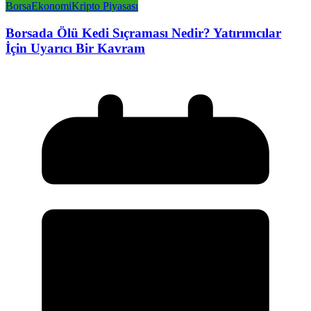
Borsa
Ekonomi
Kripto Piyasası
Borsada Ölü Kedi Sıçraması Nedir? Yatırımcılar
İçin Uyarıcı Bir Kavram