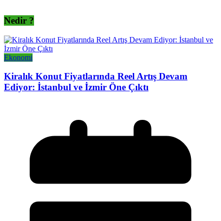
Nedir ?
Ekonomi
Kiralık Konut Fiyatlarında Reel Artış Devam
Ediyor: İstanbul ve İzmir Öne Çıktı