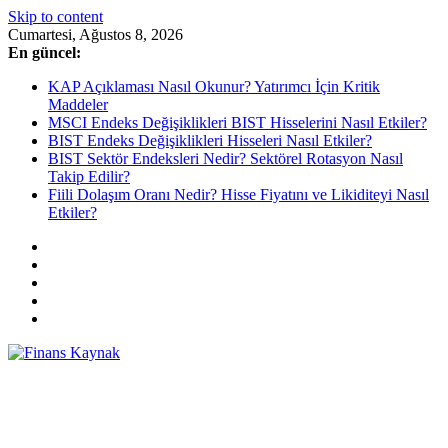
Skip to content
Cumartesi, Ağustos 8, 2026
En güncel:
KAP Açıklaması Nasıl Okunur? Yatırımcı İçin Kritik
Maddeler
MSCI Endeks Değişiklikleri BIST Hisselerini Nasıl Etkiler?
BIST Endeks Değişiklikleri Hisseleri Nasıl Etkiler?
BIST Sektör Endeksleri Nedir? Sektörel Rotasyon Nasıl
Takip Edilir?
Fiili Dolaşım Oranı Nedir? Hisse Fiyatını ve Likiditeyi Nasıl
Etkiler?