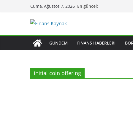
Skip
En güncel:
Cuma, Ağustos 7, 2026
to
content
GÜNDEM
FINANS HABERLERI
BO
initial coin offering