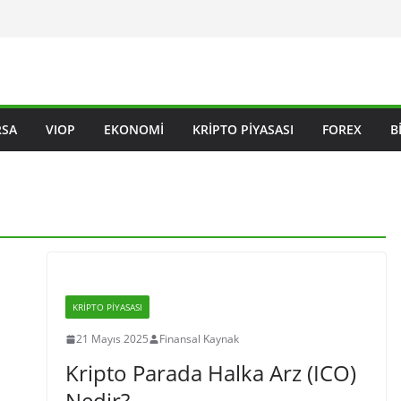
RSA
VIOP
EKONOMI
KRIPTO PIYASASI
FOREX
B
KRIPTO PIYASASI
21 Mayıs 2025
Finansal Kaynak
Kripto Parada Halka Arz (ICO)
Nedir?