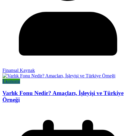
Finansal Kaynak
Ekonomi
Varlık Fonu Nedir? Amaçları, İşleyişi ve Türkiye
Örneği