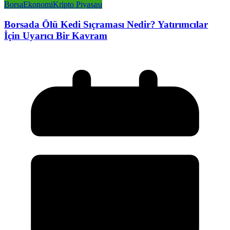
Borsa
Ekonomi
Kripto Piyasası
Borsada Ölü Kedi Sıçraması Nedir? Yatırımcılar
İçin Uyarıcı Bir Kavram