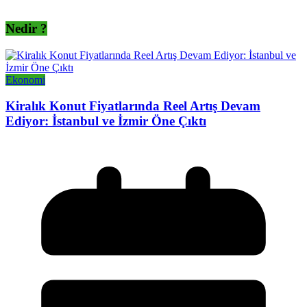
Nedir ?
Ekonomi
Kiralık Konut Fiyatlarında Reel Artış Devam
Ediyor: İstanbul ve İzmir Öne Çıktı