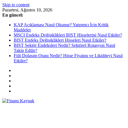
Skip to content
Pazartesi, Ağustos 10, 2026
En güncel:
KAP Açıklaması Nasıl Okunur? Yatırımcı İçin Kritik
Maddeler
MSCI Endeks Değişiklikleri BIST Hisselerini Nasıl Etkiler?
BIST Endeks Değişiklikleri Hisseleri Nasıl Etkiler?
BIST Sektör Endeksleri Nedir? Sektörel Rotasyon Nasıl
Takip Edilir?
Fiili Dolaşım Oranı Nedir? Hisse Fiyatını ve Likiditeyi Nasıl
Etkiler?