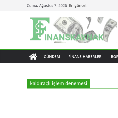
Skip
En güncel:
Cuma, Ağustos 7, 2026
to
content
GÜNDEM
FINANS HABERLERI
BO
kaldıraçlı işlem denemesi