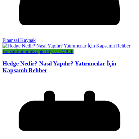
Finansal Kaynak
Borsa
Ekonomi
Kripto Piyasası
VIOP
Hedge Nedir? Nasıl Yapılır? Yatırımcılar İçin
Kapsamlı Rehber