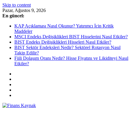
Skip to content
Pazar, Ağustos 9, 2026
En güncel:
KAP Açıklaması Nasıl Okunur? Yatırımcı İçin Kritik
Maddeler
MSCI Endeks Değişiklikleri BIST Hisselerini Nasıl Etkiler?
BIST Endeks Değişiklikleri Hisseleri Nasıl Etkiler?
BIST Sektör Endeksleri Nedir? Sektörel Rotasyon Nasıl
Takip Edilir?
Fiili Dolaşım Oranı Nedir? Hisse Fiyatını ve Likiditeyi Nasıl
Etkiler?