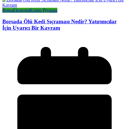
Borsa
Ekonomi
Kripto Piyasası
Borsada Ölü Kedi Sıçraması Nedir? Yatırımcılar
İçin Uyarıcı Bir Kavram