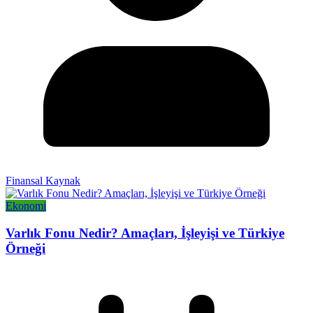
Finansal Kaynak
Ekonomi
Varlık Fonu Nedir? Amaçları, İşleyişi ve Türkiye
Örneği