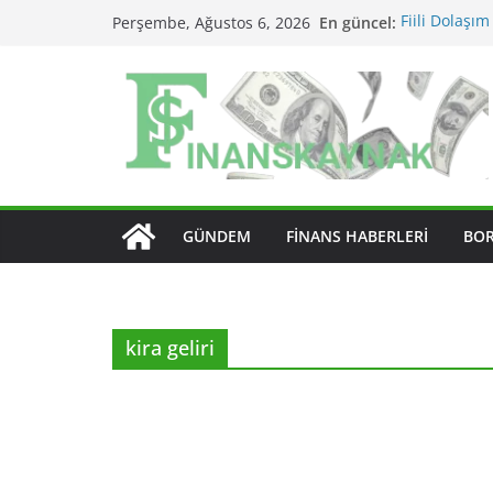
Skip
En güncel:
Fiili Dolaşım
Perşembe, Ağustos 6, 2026
to
Etkiler?
KAP Açıklama
content
MSCI Endeks D
BIST Endeks D
BIST Sektör 
Edilir?
GÜNDEM
FINANS HABERLERI
BO
kira geliri