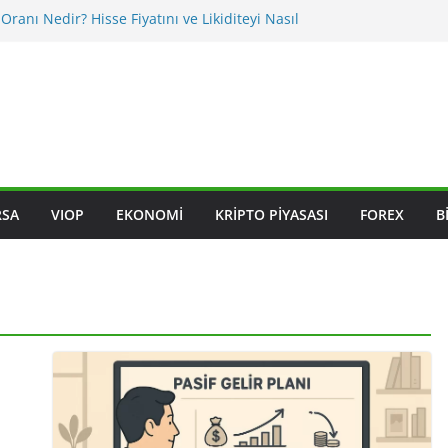
 Oranı Nedir? Hisse Fiyatını ve Likiditeyi Nasıl
sı Nasıl Okunur? Yatırımcı İçin Kritik Maddeler
eğişiklikleri BIST Hisselerini Nasıl Etkiler?
eğişiklikleri Hisseleri Nasıl Etkiler?
Endeksleri Nedir? Sektörel Rotasyon Nasıl Takip
RSA
VIOP
EKONOMI
KRIPTO PIYASASI
FOREX
B