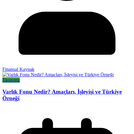
Finansal Kaynak
Ekonomi
Varlık Fonu Nedir? Amaçları, İşleyişi ve Türkiye
Örneği