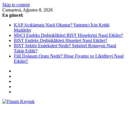
Skip to content
Cumartesi, Ağustos 8, 2026
En güncel:
KAP Açıklaması Nasıl Okunur? Yatırımcı İçin Kritik
Maddeler
MSCI Endeks Değişiklikleri BIST Hisselerini Nasıl Etkiler?
BIST Endeks Değişiklikleri Hisseleri Nasıl Etkiler?
BIST Sektör Endeksleri Nedir? Sektörel Rotasyon Nasıl
Takip Edilir?
Fiili Dolaşım Oranı Nedir? Hisse Fiyatını ve Likiditeyi Nasıl
Etkiler?