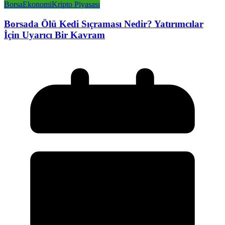
Borsa
Ekonomi
Kripto Piyasası
Borsada Ölü Kedi Sıçraması Nedir? Yatırımcılar
İçin Uyarıcı Bir Kavram