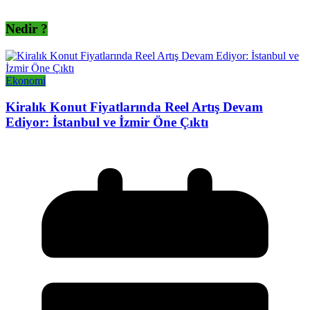
Nedir ?
Ekonomi
Kiralık Konut Fiyatlarında Reel Artış Devam
Ediyor: İstanbul ve İzmir Öne Çıktı