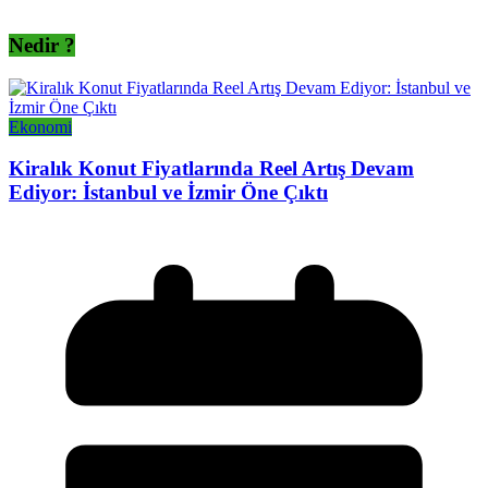
Nedir ?
Ekonomi
Kiralık Konut Fiyatlarında Reel Artış Devam
Ediyor: İstanbul ve İzmir Öne Çıktı