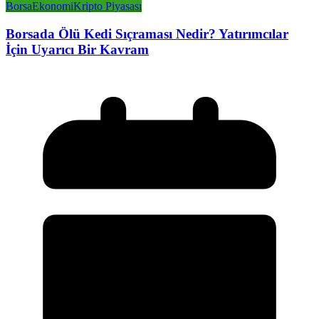
Borsa
Ekonomi
Kripto Piyasası
Borsada Ölü Kedi Sıçraması Nedir? Yatırımcılar
İçin Uyarıcı Bir Kavram