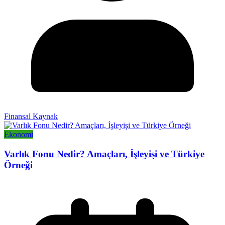
Finansal Kaynak
Ekonomi
Varlık Fonu Nedir? Amaçları, İşleyişi ve Türkiye
Örneği