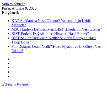
Skip to content
Pazar, Ağustos 9, 2026
En güncel:
KAP Açıklaması Nasıl Okunur? Yatırımcı İçin Kritik
Maddeler
MSCI Endeks Değişiklikleri BIST Hisselerini Nasıl Etkiler?
BIST Endeks Değişiklikleri Hisseleri Nasıl Etkiler?
BIST Sektör Endeksleri Nedir? Sektörel Rotasyon Nasıl
Takip Edilir?
Fiili Dolaşım Oranı Nedir? Hisse Fiyatını ve Likiditeyi Nasıl
Etkiler?