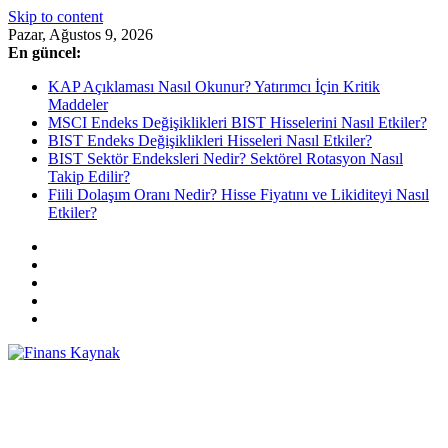
Skip to content
Pazar, Ağustos 9, 2026
En güncel:
KAP Açıklaması Nasıl Okunur? Yatırımcı İçin Kritik
Maddeler
MSCI Endeks Değişiklikleri BIST Hisselerini Nasıl Etkiler?
BIST Endeks Değişiklikleri Hisseleri Nasıl Etkiler?
BIST Sektör Endeksleri Nedir? Sektörel Rotasyon Nasıl
Takip Edilir?
Fiili Dolaşım Oranı Nedir? Hisse Fiyatını ve Likiditeyi Nasıl
Etkiler?