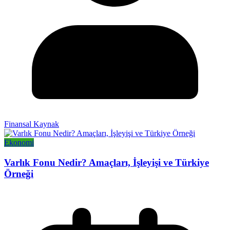
Finansal Kaynak
Ekonomi
Varlık Fonu Nedir? Amaçları, İşleyişi ve Türkiye
Örneği