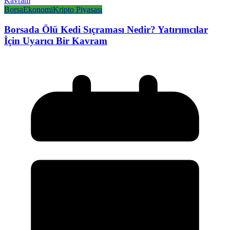
Borsa
Ekonomi
Kripto Piyasası
Borsada Ölü Kedi Sıçraması Nedir? Yatırımcılar
İçin Uyarıcı Bir Kavram