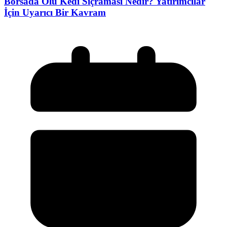
Borsada Ölü Kedi Sıçraması Nedir? Yatırımcılar
İçin Uyarıcı Bir Kavram