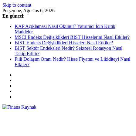
Skip to content
Perşembe, Ağustos 6, 2026
En güncel:
KAP Açıklaması Nasıl Okunur? Yatırımcı İçin Kritik
Maddeler
MSCI Endeks Değişiklikleri BIST Hisselerini Nasıl Etkiler?
BIST Endeks Değişiklikleri Hisseleri Nasıl Etkiler?
BIST Sektör Endeksleri Nedir? Sektörel Rotasyon Nasıl
Takip Edilir?
Fiili Dolaşım Oranı Nedir? Hisse Fiyatını ve Likiditeyi Nasıl
Etkiler?