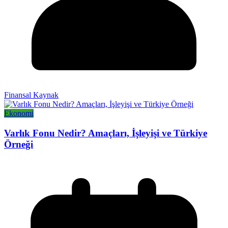
Finansal Kaynak
Ekonomi
Varlık Fonu Nedir? Amaçları, İşleyişi ve Türkiye
Örneği