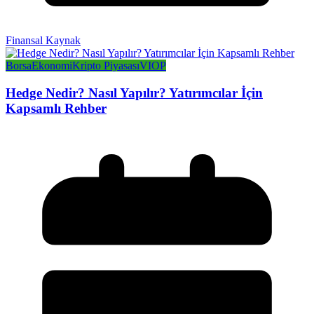
Finansal Kaynak
Borsa
Ekonomi
Kripto Piyasası
VIOP
Hedge Nedir? Nasıl Yapılır? Yatırımcılar İçin
Kapsamlı Rehber