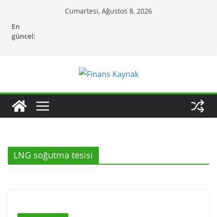
Skip
Cumartesi, Ağustos 8, 2026
to
En
content
güncel:
LNG soğutma tesisi