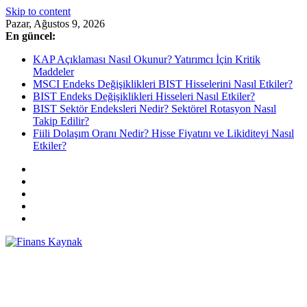
Skip to content
Pazar, Ağustos 9, 2026
En güncel:
KAP Açıklaması Nasıl Okunur? Yatırımcı İçin Kritik
Maddeler
MSCI Endeks Değişiklikleri BIST Hisselerini Nasıl Etkiler?
BIST Endeks Değişiklikleri Hisseleri Nasıl Etkiler?
BIST Sektör Endeksleri Nedir? Sektörel Rotasyon Nasıl
Takip Edilir?
Fiili Dolaşım Oranı Nedir? Hisse Fiyatını ve Likiditeyi Nasıl
Etkiler?