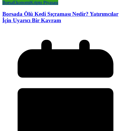
Borsa
Ekonomi
Kripto Piyasası
Borsada Ölü Kedi Sıçraması Nedir? Yatırımcılar
İçin Uyarıcı Bir Kavram