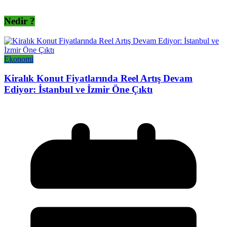
Nedir ?
Ekonomi
Kiralık Konut Fiyatlarında Reel Artış Devam
Ediyor: İstanbul ve İzmir Öne Çıktı