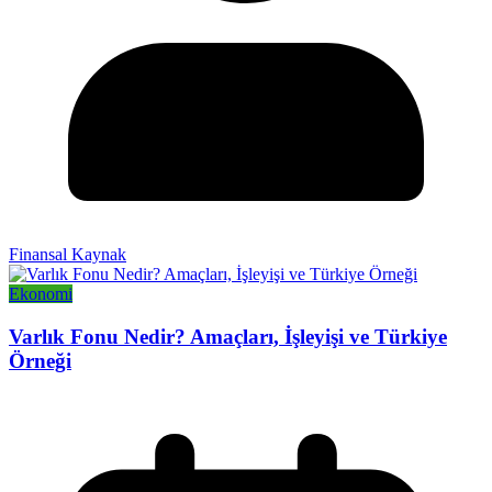
Finansal Kaynak
Ekonomi
Varlık Fonu Nedir? Amaçları, İşleyişi ve Türkiye
Örneği