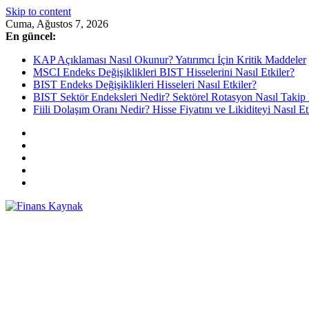
Skip to content
Cuma, Ağustos 7, 2026
En güncel:
KAP Açıklaması Nasıl Okunur? Yatırımcı İçin Kritik Maddeler
MSCI Endeks Değişiklikleri BIST Hisselerini Nasıl Etkiler?
BIST Endeks Değişiklikleri Hisseleri Nasıl Etkiler?
BIST Sektör Endeksleri Nedir? Sektörel Rotasyon Nasıl Takip 
Fiili Dolaşım Oranı Nedir? Hisse Fiyatını ve Likiditeyi Nasıl Et