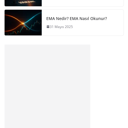
EMA Nedir? EMA Nasıl Okunur?
31 Mayıs 2025