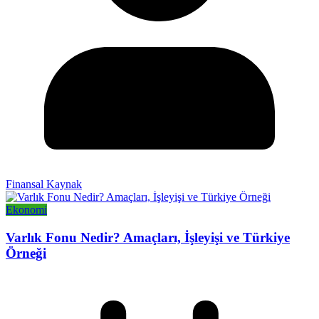
Finansal Kaynak
Ekonomi
Varlık Fonu Nedir? Amaçları, İşleyişi ve Türkiye
Örneği