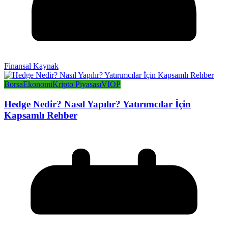
Finansal Kaynak
Borsa
Ekonomi
Kripto Piyasası
VIOP
Hedge Nedir? Nasıl Yapılır? Yatırımcılar İçin
Kapsamlı Rehber