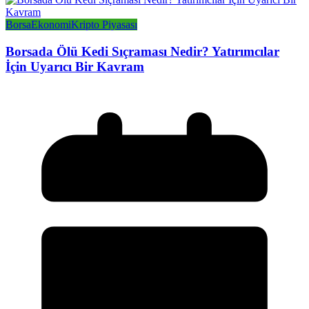
Borsa
Ekonomi
Kripto Piyasası
Borsada Ölü Kedi Sıçraması Nedir? Yatırımcılar
İçin Uyarıcı Bir Kavram