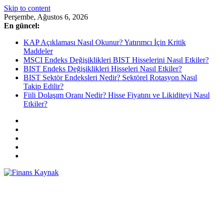
Skip to content
Perşembe, Ağustos 6, 2026
En güncel:
KAP Açıklaması Nasıl Okunur? Yatırımcı İçin Kritik
Maddeler
MSCI Endeks Değişiklikleri BIST Hisselerini Nasıl Etkiler?
BIST Endeks Değişiklikleri Hisseleri Nasıl Etkiler?
BIST Sektör Endeksleri Nedir? Sektörel Rotasyon Nasıl
Takip Edilir?
Fiili Dolaşım Oranı Nedir? Hisse Fiyatını ve Likiditeyi Nasıl
Etkiler?