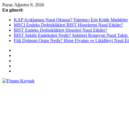
Skip
Pazar, Ağustos 9, 2026
to
En güncel:
content
KAP Açıklaması Nasıl Okunur? Yatırımcı İçin Kritik Maddeler
MSCI Endeks Değişiklikleri BIST Hisselerini Nasıl Etkiler?
BIST Endeks Değişiklikleri Hisseleri Nasıl Etkiler?
BIST Sektör Endeksleri Nedir? Sektörel Rotasyon Nasıl Takip 
Fiili Dolaşım Oranı Nedir? Hisse Fiyatını ve Likiditeyi Nasıl Et