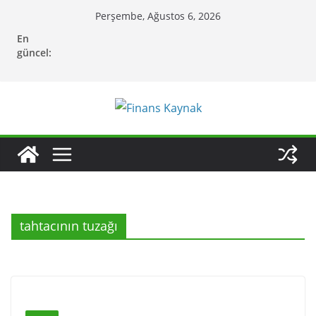
Skip
Perşembe, Ağustos 6, 2026
to
En
content
güncel:
tahtacının tuzağı