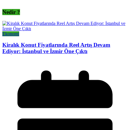
Nedir ?
Ekonomi
Kiralık Konut Fiyatlarında Reel Artış Devam
Ediyor: İstanbul ve İzmir Öne Çıktı