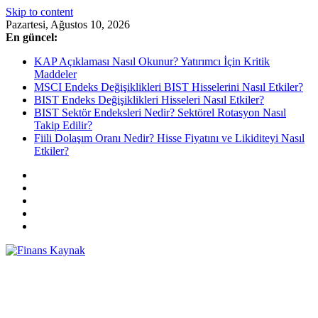
Skip to content
Pazartesi, Ağustos 10, 2026
En güncel:
KAP Açıklaması Nasıl Okunur? Yatırımcı İçin Kritik
Maddeler
MSCI Endeks Değişiklikleri BIST Hisselerini Nasıl Etkiler?
BIST Endeks Değişiklikleri Hisseleri Nasıl Etkiler?
BIST Sektör Endeksleri Nedir? Sektörel Rotasyon Nasıl
Takip Edilir?
Fiili Dolaşım Oranı Nedir? Hisse Fiyatını ve Likiditeyi Nasıl
Etkiler?