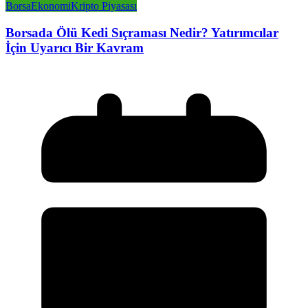
Borsa
Ekonomi
Kripto Piyasası
Borsada Ölü Kedi Sıçraması Nedir? Yatırımcılar
İçin Uyarıcı Bir Kavram