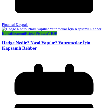
Finansal Kaynak
Borsa
Ekonomi
Kripto Piyasası
VIOP
Hedge Nedir? Nasıl Yapılır? Yatırımcılar İçin
Kapsamlı Rehber