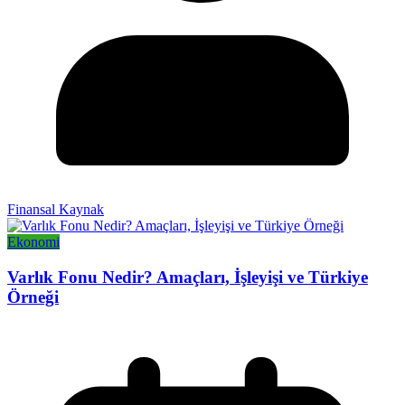
Finansal Kaynak
Ekonomi
Varlık Fonu Nedir? Amaçları, İşleyişi ve Türkiye
Örneği