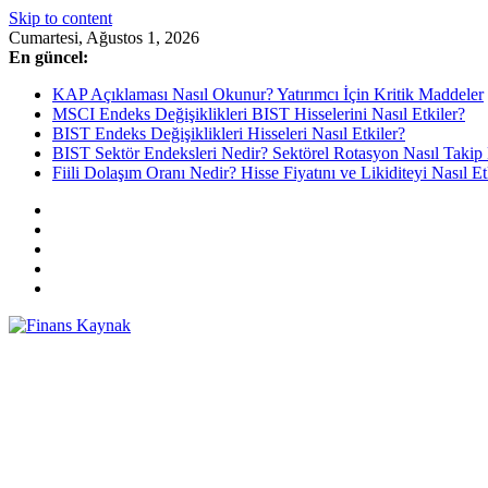
Skip to content
Cumartesi, Ağustos 1, 2026
En güncel:
KAP Açıklaması Nasıl Okunur? Yatırımcı İçin Kritik Maddeler
MSCI Endeks Değişiklikleri BIST Hisselerini Nasıl Etkiler?
BIST Endeks Değişiklikleri Hisseleri Nasıl Etkiler?
BIST Sektör Endeksleri Nedir? Sektörel Rotasyon Nasıl Takip 
Fiili Dolaşım Oranı Nedir? Hisse Fiyatını ve Likiditeyi Nasıl Et