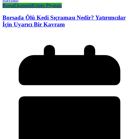
Borsa
Ekonomi
Kripto Piyasası
Borsada Ölü Kedi Sıçraması Nedir? Yatırımcılar
İçin Uyarıcı Bir Kavram