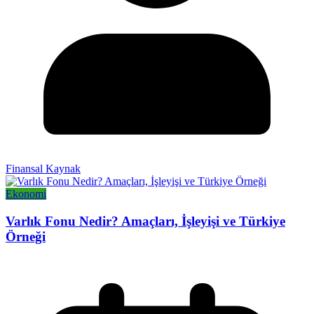
Finansal Kaynak
Ekonomi
Varlık Fonu Nedir? Amaçları, İşleyişi ve Türkiye
Örneği