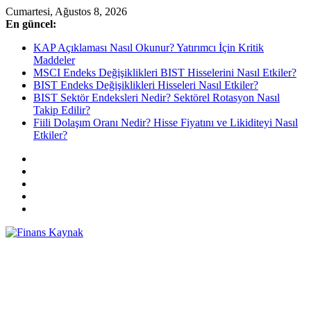
Skip
Cumartesi, Ağustos 8, 2026
to
En güncel:
content
KAP Açıklaması Nasıl Okunur? Yatırımcı İçin Kritik
Maddeler
MSCI Endeks Değişiklikleri BIST Hisselerini Nasıl Etkiler?
BIST Endeks Değişiklikleri Hisseleri Nasıl Etkiler?
BIST Sektör Endeksleri Nedir? Sektörel Rotasyon Nasıl
Takip Edilir?
Fiili Dolaşım Oranı Nedir? Hisse Fiyatını ve Likiditeyi Nasıl
Etkiler?