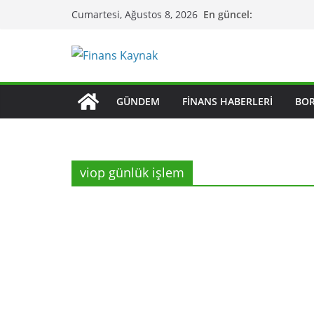
Skip
En güncel:
Cumartesi, Ağustos 8, 2026
to
content
GÜNDEM
FINANS HABERLERI
BO
viop günlük işlem