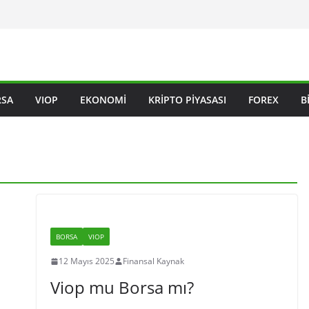
RSA
VIOP
EKONOMI
KRIPTO PIYASASI
FOREX
B
BORSA
VIOP
12 Mayıs 2025
Finansal Kaynak
Viop mu Borsa mı?